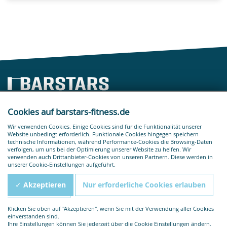
Cookies auf barstars-fitness.de
Barstars Fitness UG (haftungsbeschränkt)
Wir verwenden Cookies. Einige Cookies sind für die Funktionalität unserer
Matthias-Zimmermann-Straße 7b
Website unbedingt erforderlich. Funktionale Cookies hingegen speichern
technische Informationen, während Performance-Cookies die Browsing-Daten
52152 Simmerath
verfolgen, um uns bei der Optimierung unserer Website zu helfen. Wir
verwenden auch Drittanbieter-Cookies von unseren Partnern. Diese werden in
info@barstars-fitness.de
unserer Cookie-Einstellungen aufgeführt.
+49 2473 20 54 926
✓ Akzeptieren
Nur erforderliche Cookies erlauben
Rechtliches
Klicken Sie oben auf "Akzeptieren", wenn Sie mit der Verwendung aller Cookies
Impressum
einverstanden sind.
Datenschutzerklärung
Ihre Einstellungen können Sie jederzeit über die Cookie Einstellungen ändern.