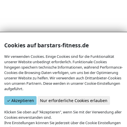
Barstars Fitness UG (haftungsbeschränkt)
Cookies auf barstars-fitness.de
Matthias-Zimmermann-Straße 7b
52152 Simmerath
Wir verwenden Cookies. Einige Cookies sind für die Funktionalität
unserer Website unbedingt erforderlich. Funktionale Cookies
info@barstars-fitness.de
hingegen speichern technische Informationen, während Performance-
+49 2473 20 54 926
Cookies die Browsing-Daten verfolgen, um uns bei der Optimierung
unserer Website zu helfen. Wir verwenden auch Drittanbieter-Cookies
Rechtliches
von unseren Partnern. Diese werden in unserer Cookie-Einstellungen
aufgeführt.
Impressum
✓ Akzeptieren
Nur erforderliche Cookies erlauben
Datenschutzerklärung
Datenschutz-Einstellungen
Klicken Sie oben auf "Akzeptieren", wenn Sie mit der Verwendung aller
Datenschutz Videoüberwachung
Cookies einverstanden sind.
Hausordnung
Ihre Einstellungen können Sie jederzeit über die Cookie Einstellungen